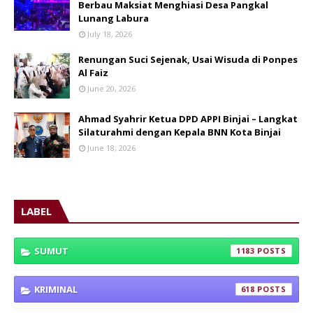
Berbau Maksiat Menghiasi Desa Pangkal
Lunang Labura
July 18, 2026
Renungan Suci Sejenak, Usai Wisuda di Ponpes
Al Faiz
June 20, 2026
Ahmad Syahrir Ketua DPD APPI Binjai – Langkat
Silaturahmi dengan Kepala BNN Kota Binjai
June 18, 2026
LABEL
SUMUT
1183
KRIMINAL
618