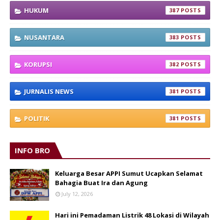
HUKUM
387
NUSANTARA
383
KORUPSI
382
JURNALIS NEWS
381
POLITIK
381
INFO BRO
Keluarga Besar APPI Sumut Ucapkan Selamat
Bahagia Buat Ira dan Agung
July 12, 2026
Hari ini Pemadaman Listrik 48 Lokasi di Wilayah