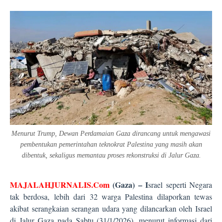
Menurut Trump, Dewan Perdamaian Gaza dirancang untuk mengawasi
pembentukan pemerintahan teknokrat Palestina yang masih akan
dibentuk, sekaligus memantau proses rekonstruksi di Jalur Gaz
a
.
MAJALAHJURNALIS.Com
(Gaza) – I
srael seperti Negara
tak berdosa, lebih dari 32 warga Palestina dilaporkan tewas
akibat serangkaian serangan udara yang dilancarkan oleh Israel
di Jalur Gaza pada Sabtu (31/1/2026), menurut informasi dari