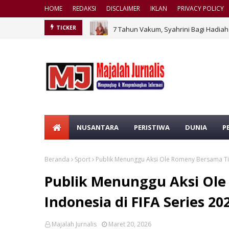
HOME
REDAKSI
DISCLAIMER
IKLAN
PRIVACY POLICY
7 Tahun Vakum, Syahrini Bagi Hadi
TICKER
NUSANTARA
PERISTIWA
DUNIA
P
Beranda
Sport
Publik Menunggu Aksi Ole Romeny Bersama Tim
Publik Menunggu Aksi Ol
Indonesia di FIFA Series 20
Majalah Jurnalis
Maret 20, 2026