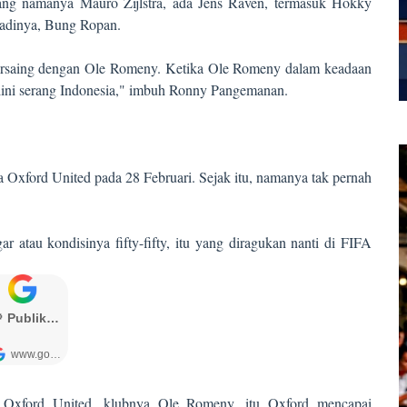
ng namanya Mauro Zijlstra, ada Jens Raven, termasuk Hokky
badinya, Bung Ropan.
ersaing dengan Ole Romeny. Ketika Ole Romeny dalam keadaan
di lini serang Indonesia," imbuh Ronny Pangemanan.
 Oxford United pada 28 Februari. Sejak itu, namanya tak pernah
r atau kondisinya fifty-fifty, itu yang diragukan nanti di FIFA
ir Oxford United, klubnya Ole Romeny, itu Oxford mencapai