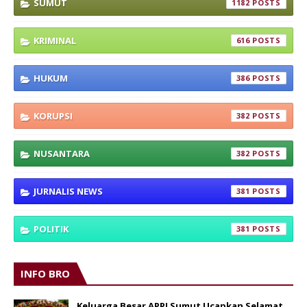
SUMUT
1182
KRIMINAL
616
HUKUM
386
KORUPSI
382
NUSANTARA
382
JURNALIS NEWS
381
POLITIK
381
INFO BRO
Keluarga Besar APPI Sumut Ucapkan Selamat