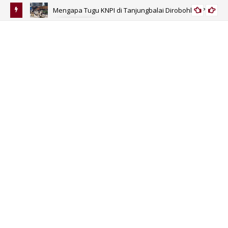
gkulu
Mengapa Tugu KNPI di Tanjungbalai Dirobohkan?
SUMUT
Di
Si