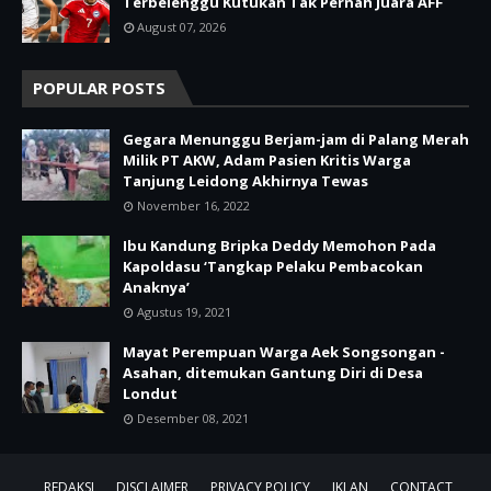
Terbelenggu Kutukan Tak Pernah Juara AFF
August 07, 2026
POPULAR POSTS
Gegara Menunggu Berjam-jam di Palang Merah
Milik PT AKW, Adam Pasien Kritis Warga
Tanjung Leidong Akhirnya Tewas
November 16, 2022
Ibu Kandung Bripka Deddy Memohon Pada
Kapoldasu ‘Tangkap Pelaku Pembacokan
Anaknya’
Agustus 19, 2021
Mayat Perempuan Warga Aek Songsongan -
Asahan, ditemukan Gantung Diri di Desa
Londut
Desember 08, 2021
REDAKSI
DISCLAIMER
PRIVACY POLICY
IKLAN
CONTACT