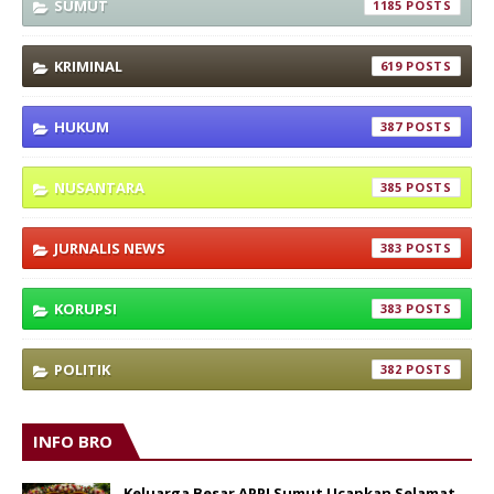
SUMUT
1185
KRIMINAL
619
HUKUM
387
NUSANTARA
385
JURNALIS NEWS
383
KORUPSI
383
POLITIK
382
INFO BRO
Keluarga Besar APPI Sumut Ucapkan Selamat