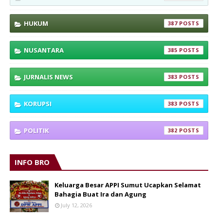
HUKUM
387
NUSANTARA
385
JURNALIS NEWS
383
KORUPSI
383
POLITIK
382
INFO BRO
Keluarga Besar APPI Sumut Ucapkan Selamat
Bahagia Buat Ira dan Agung
July 12, 2026