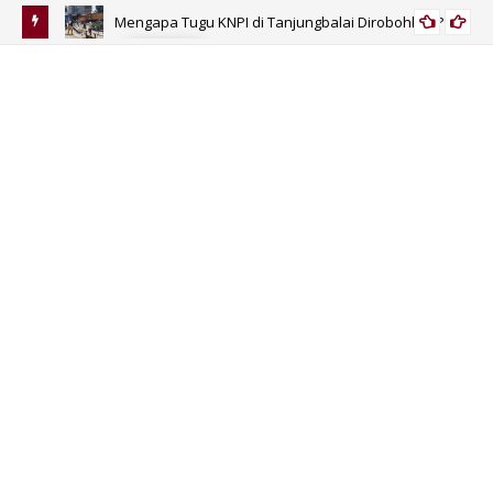
gkulu
Mengapa Tugu KNPI di Tanjungbalai Dirobohkan?
SUMUT
Di
Si