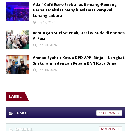
Ada 4 Café Esek-Esek alias Remang-Remang
Berbau Maksiat Menghiasi Desa Pangkal
Lunang Labura
July 18, 2026
Renungan Suci Sejenak, Usai Wisuda di Ponpes
Al Faiz
June 20, 2026
Ahmad Syahrir Ketua DPD APPI Binjai – Langkat
Silaturahmi dengan Kepala BNN Kota Binjai
June 18, 2026
LABEL
SUMUT
1185
KRIMINAL
619