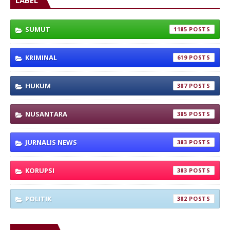
LABEL
SUMUT
1185
KRIMINAL
619
HUKUM
387
NUSANTARA
385
JURNALIS NEWS
383
KORUPSI
383
POLITIK
382