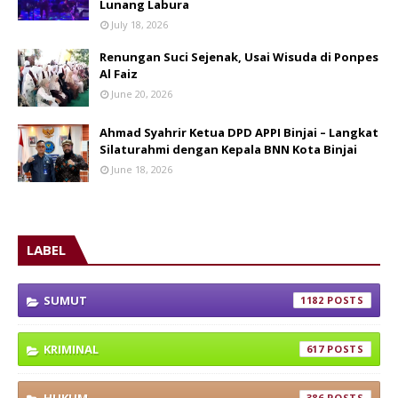
Lunang Labura
July 18, 2026
Renungan Suci Sejenak, Usai Wisuda di Ponpes
Al Faiz
June 20, 2026
Ahmad Syahrir Ketua DPD APPI Binjai – Langkat
Silaturahmi dengan Kepala BNN Kota Binjai
June 18, 2026
LABEL
SUMUT
1182
KRIMINAL
617
HUKUM
386