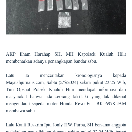
AKP Ilham Harahap SH, MH Kapolsek Kualuh Hilir
membenarkan adanya penangkapan bandar sabu.
Lalu Ia menceritakan kronologisnya kepada
Majalahjurnalis.com, Sabtu (5/5/2024) sekira pukul 22.25 Wib,
Tim Opsnal Polsek Kualuh Hilir mendapat informasi dari
masyarakat bahwa ada seorang laki-laki yang tak dikenal
mengendarai sepeda motor Honda Revo Fit BK 6978 JAM
membawa sabu.
Lalu Kanit Reskrim Iptu Jonly HW. Purba, SH bersama anggota
melakukan penyelidikan dimana sekira pukul 22.25 Wib, target