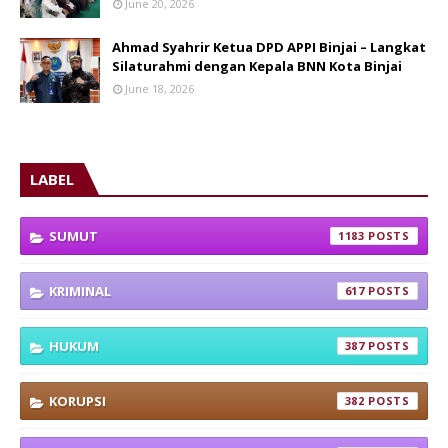
June 20, 2026
Ahmad Syahrir Ketua DPD APPI Binjai – Langkat
Silaturahmi dengan Kepala BNN Kota Binjai
June 18, 2026
LABEL
SUMUT
1183
KRIMINAL
617
HUKUM
387
KORUPSI
382