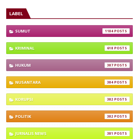
LABEL
SUMUT
1184
KRIMINAL
618
HUKUM
387
NUSANTARA
384
KORUPSI
382
POLITIK
382
JURNALIS NEWS
381