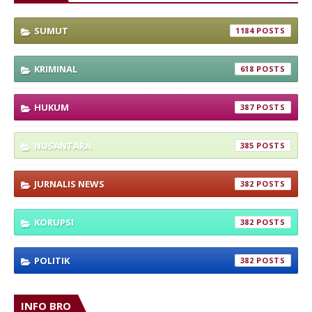
SUMUT
1184
KRIMINAL
618
HUKUM
387
NUSANTARA
385
JURNALIS NEWS
382
KORUPSI
382
POLITIK
382
INFO BRO