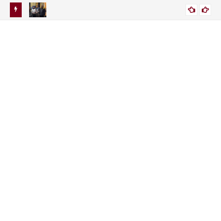
lah
Keluarga Lapor Polisi Minta Usut Tuntas Kematian Sutrimo
NUSANTARA