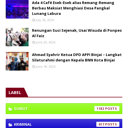
Ada 4 Café Esek-Esek alias Remang-Remang
Berbau Maksiat Menghiasi Desa Pangkal
Lunang Labura
July 18, 2026
Renungan Suci Sejenak, Usai Wisuda di Ponpes
Al Faiz
June 20, 2026
Ahmad Syahrir Ketua DPD APPI Binjai – Langkat
Silaturahmi dengan Kepala BNN Kota Binjai
June 18, 2026
LABEL
SUMUT
1182
KRIMINAL
617