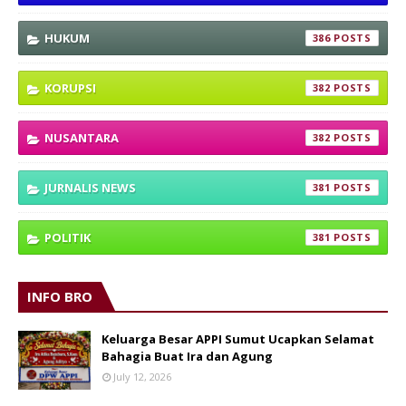
HUKUM
386
KORUPSI
382
NUSANTARA
382
JURNALIS NEWS
381
POLITIK
381
INFO BRO
Keluarga Besar APPI Sumut Ucapkan Selamat
Bahagia Buat Ira dan Agung
July 12, 2026