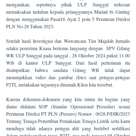
mengatakan, sepertinya pihak ULP Sunggal terkesan
memaksakan tuduhan kepada pelanggannya Mariati br Ginting
dengan menggunakan Pasal16 Ayat 2 poin 5 Peraturan Direksi
PLN No.28 Tahun 2023.
Setelah hasil Investigasi dan Wawancara Tim Majalah Jurnalis
selaku penerima Kuasa bertemu langsung dengan
SPV Gilang
WR ULP Sunggal pada tanggal , 28 Oktober 2024 pukul 11.00
Wib di kantor ULP Sunggal. Dari hasil pertemuan itu
disimpulkan bahwa saudara Gilang WR tidak dapat
menunjukkan video dan gambar (foto) saat petugas-petugas
P2TL melakukan tugasmya dirumah Klien kita tersebut.
Karena dokumen-dokumen yang kita minta itu bagian yang
diatur didalam SOP (Standar Operasional Prosedur) sesuai
Peraturan Direksi PT PLN (Persero) Nomor : 0028.P/DIR/2023
Tentang Tenaga Penertiban Pemakaian Tenaga Listrik serta kami
menduga tidak adanya petugas ahli yang berlebel sertifikasi
dalam melaksanakan tugas P2TL-nya pada tanggal 05 Oktober