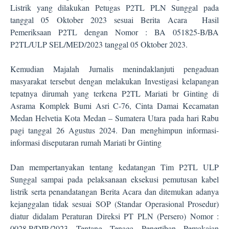
Listrik yang dilakukan Petugas P2TL PLN Sunggal pada
tanggal 05 Oktober 2023 sesuai Berita Acara
Hasil
Pemeriksaan P2TL dengan Nomor : BA 051825-B/BA
P2TL/ULP SEL/MED/2023 tanggal 05 Oktober 2023.
Kemudian Majalah Jurnalis menindaklanjuti pengaduan
masyarakat tersebut dengan melakukan Investigasi kelapangan
tepatnya dirumah yang terkena P2TL Mariati br Ginting di
Asrama Komplek Bumi Asri C-76, Cinta Damai Kecamatan
Medan Helvetia Kota Medan – Sumatera Utara pada hari Rabu
pagi tanggal 26 Agustus 2024. Dan menghimpun informasi-
informasi diseputaran rumah Mariati br Ginting
Dan mempertanyakan tentang kedatangan Tim P2TL ULP
Sunggal sampai pada pelaksanaan eksekusi pemutusan kabel
listrik serta penandatangan Berita Acara dan ditemukan adanya
kejanggalan tidak sesuai SOP (Standar Operasional Prosedur)
diatur didalam Peraturan Direksi PT PLN (Persero) Nomor :
0028.P/DIR/2023 Tentang Tenaga Penertiban Pemakaian