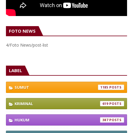
FOTO NEWS
4/Foto News/post-list
LABEL
SUMUT
1185
KRIMINAL
619
HUKUM
387