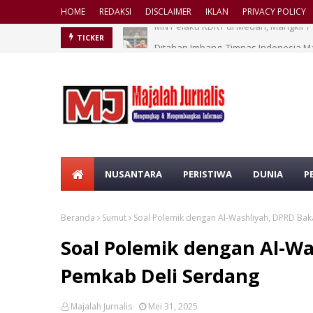
HOME
REDAKSI
DISCLAIMER
IKLAN
PRIVACY POLICY
Ditahan Imbang, Timnas Indonesia M
TICKER
NUSANTARA
PERISTIWA
DUNIA
P
Beranda
Sumut
Soal Polemik dengan Al-Washliyah, DPRD Bak
Soal Polemik dengan Al-Wa
Pemkab Deli Serdang
Majalah Jurnalis
Mei 31, 2025