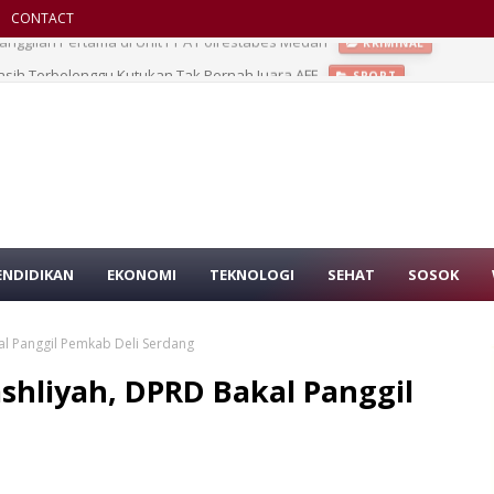
CONTACT
asih Terbelenggu Kutukan Tak Pernah Juara AFF
SPORT
ENDIDIKAN
EKONOMI
TEKNOLOGI
SEHAT
SOSOK
al Panggil Pemkab Deli Serdang
shliyah, DPRD Bakal Panggil