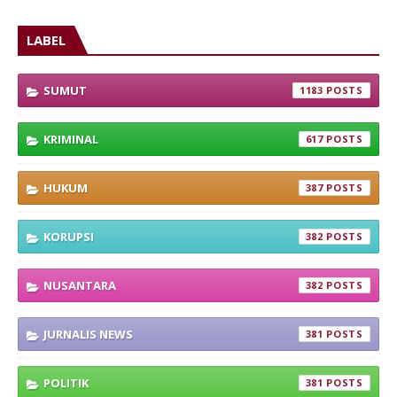
LABEL
SUMUT
1183
KRIMINAL
617
HUKUM
387
KORUPSI
382
NUSANTARA
382
JURNALIS NEWS
381
POLITIK
381