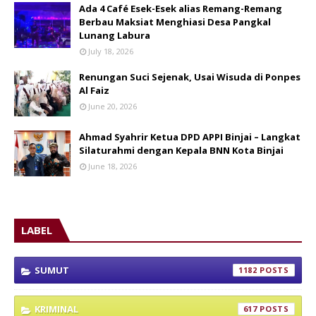
Ada 4 Café Esek-Esek alias Remang-Remang
Berbau Maksiat Menghiasi Desa Pangkal
Lunang Labura
July 18, 2026
Renungan Suci Sejenak, Usai Wisuda di Ponpes
Al Faiz
June 20, 2026
Ahmad Syahrir Ketua DPD APPI Binjai – Langkat
Silaturahmi dengan Kepala BNN Kota Binjai
June 18, 2026
LABEL
SUMUT
1182
KRIMINAL
617