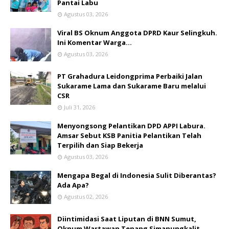
Pantai Labu
Agustus 03, 2026
Viral BS Oknum Anggota DPRD Kaur Selingkuh.
Ini Komentar Warga…
Agustus 03, 2026
PT Grahadura Leidongprima Perbaiki Jalan
Sukarame Lama dan Sukarame Baru melalui
CSR
Juli 31, 2026
Menyongsong Pelantikan DPD APPI Labura.
Amsar Sebut KSB Panitia Pelantikan Telah
Terpilih dan Siap Bekerja
Agustus 03, 2026
Mengapa Begal di Indonesia Sulit Diberantas?
Ada Apa?
Agustus 02, 2026
Diintimidasi Saat Liputan di BNN Sumut,
Oknum Wartawan Tenang Simanungkalit