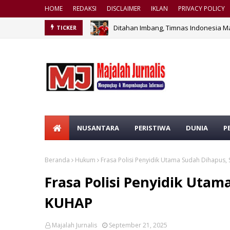
HOME
REDAKSI
DISCLAIMER
IKLAN
PRIVACY POLICY
Ditahan Imbang, Timnas Indonesia M
TICKER
NUSANTARA
PERISTIWA
DUNIA
P
Beranda
Hukum
Frasa Polisi Penyidik Utama Sudah Dihapus, 
Frasa Polisi Penyidik Utam
KUHAP
Majalah Jurnalis
September 21, 2025