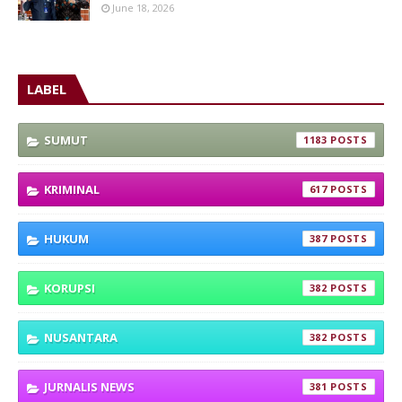
June 18, 2026
LABEL
SUMUT
1183
KRIMINAL
617
HUKUM
387
KORUPSI
382
NUSANTARA
382
JURNALIS NEWS
381