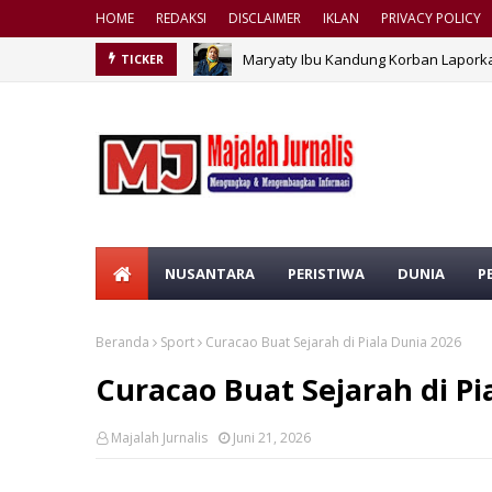
HOME
REDAKSI
DISCLAIMER
IKLAN
PRIVACY POLICY
Maryaty Ibu Kandung Korban Laporka
TICKER
NUSANTARA
PERISTIWA
DUNIA
P
Beranda
Sport
Curacao Buat Sejarah di Piala Dunia 2026
Curacao Buat Sejarah di Pi
Majalah Jurnalis
Juni 21, 2026