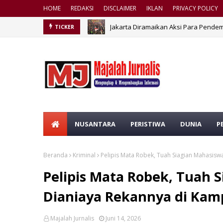
HOME
REDAKSI
DISCLAIMER
IKLAN
PRIVACY POLICY
Jakarta Diramaikan Aksi Para Pendem
TICKER
NUSANTARA
PERISTIWA
DUNIA
P
Beranda
Kriminal
Pelipis Mata Robek, Tuah Siagian Mahasis
Pelipis Mata Robek, Tuah 
Dianiaya Rekannya di Kam
Majalah Jurnalis
Juni 14, 2026