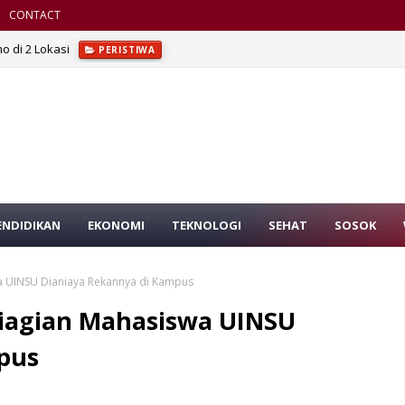
CONTACT
o di 2 Lokasi
PERISTIWA
ENDIDIKAN
EKONOMI
TEKNOLOGI
SEHAT
SOSOK
wa UINSU Dianiaya Rekannya di Kampus
Siagian Mahasiswa UINSU
pus