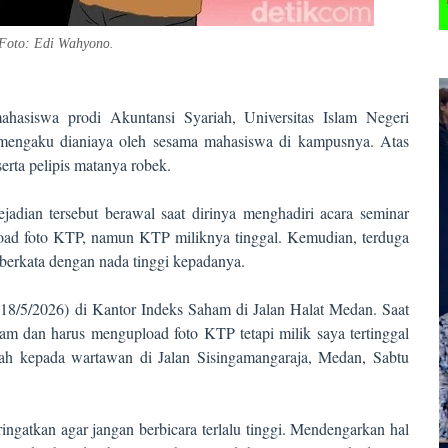
@Foto: Edi Wahyon
o.
hasiswa prodi Akuntansi Syariah, Universitas Islam Negeri
mengaku dianiaya oleh sesama mahasiswa di kampusnya. Atas
erta pelipis matanya robek.
jadian tersebut berawal saat dirinya menghadiri acara seminar
pload foto KTP, namun KTP miliknya tinggal. Kemudian, terduga
 berkata dengan nada tinggi kepadanya.
 (18/5/2026) di Kantor Indeks Saham di Jalan Halat Medan. Saat
aham dan harus mengupload foto KTP tetapi milik saya tertinggal
uah kepada wartawan di Jalan Sisingamangaraja, Medan, Sabtu
ngatkan agar jangan berbicara terlalu tinggi. Mendengarkan hal