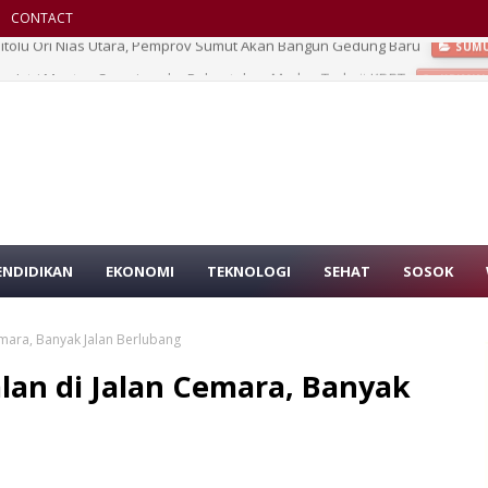
CONTACT
n Istri Mantan Suaminya ke Polrestabes Medan Terkait KDRT
KRIMIN
ENDIDIKAN
EKONOMI
TEKNOLOGI
SEHAT
SOSOK
emara, Banyak Jalan Berlubang
alan di Jalan Cemara, Banyak