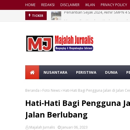
HOME
REDAKSI
DISCLAIMER
IKLAN
PRIVACY POLICY
Maryaty Ibu Kandung Korban Laporka
TICKER
NUSANTARA
PERISTIWA
DUNIA
P
Beranda
Foto News
Hati-Hati Bagi Pengguna Jalan di Jalan C
Hati-Hati Bagi Pengguna J
Jalan Berlubang
Majalah Jurnalis
Januari 06, 2023