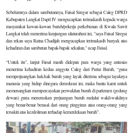
Sebelumnya dalam sambutannya, Faisal Siregar sebagai Caleg DPRD
Kabupaten Langkat Dapil IV mengucapkan terimakasih kepada warga
masyarakat kawan-kawan buruh/pekerja perkebunan di Kwala Sawit
Langkat telah menerima kunjungan silaturahmi ini, "saya Faisal Siregar
dan rekan saya Ratna Chadijah mengucapkan terimakasih banyak atas
kehadiran dan sambutan bapak-bapak sekalian," ucap Faisal.
“Untuk itu”, lanjut Faisal masih didepan para warga yang antusias
menerima kehadiran kedua anggota Caleg dari Partai Buruh, “guna
memperjuangkan hak-hak buruh yang layak diterima sebagai layaknya
manusia yang hidup dinegara demokrasi ini, maka bantu kami untuk
memenangkan mempercayakan perwakilan buruh di parlemen (gedung
dewan) guna meneruskan perjuangan buruh melalui wakil-wakilnya
yang benar-benar berasal dari orang pinggiran atau orang-orang yang
tersakiti atas kezdoliman terhadap kemerdekaan buruh”.