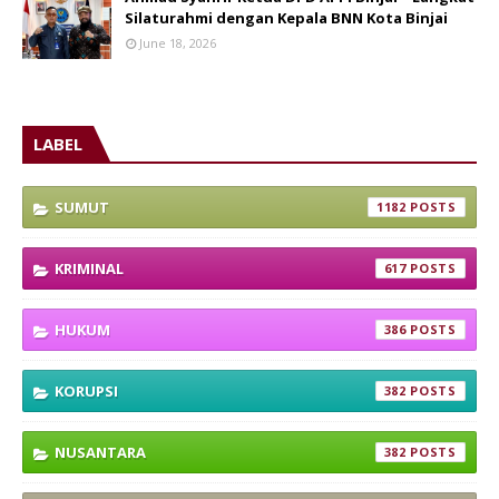
Silaturahmi dengan Kepala BNN Kota Binjai
June 18, 2026
LABEL
SUMUT
1182
KRIMINAL
617
HUKUM
386
KORUPSI
382
NUSANTARA
382