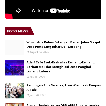
FOTO NEWS
Wow...Ada Kolam Ditengah Badan Jalan Masjid
Desa Pematang Johar Deli Serdang
August 04, 2026
Ada 4 Café Esek-Esek alias Remang-Remang
Berbau Maksiat Menghiasi Desa Pangkal
Lunang Labura
July 18, 2026
Renungan Suci Sejenak, Usai Wisuda di Ponpes
Al Faiz
June 20, 2026
Ahmad Syahrir Ketua DPD APPI Binjai – Langkat