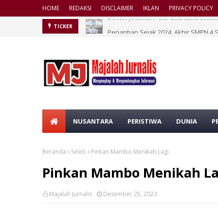
HOME
REDAKSI
DISCLAIMER
IKLAN
PRIVACY POLICY
Penantian Sejak 2024, Akhir SMPN 4 
TICKER
NUSANTARA
PERISTIWA
DUNIA
P
Beranda
Seleb
Pinkan Mambo Menikah Lagi
Pinkan Mambo Menikah La
Majalah Jurnalis
Desember 25, 2023