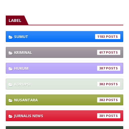
LABEL
SUMUT
1183
KRIMINAL
617
HUKUM
387
KORUPSI
382
NUSANTARA
382
JURNALIS NEWS
381