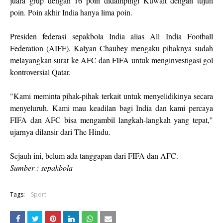
juara grup dengan 16 poin didampingi Kuwait dengan tujuh
poin. Poin akhir India hanya lima poin.
Presiden federasi sepakbola India alias All India Football
Federation (AIFF), Kalyan Chaubey mengaku pihaknya sudah
melayangkan surat ke AFC dan FIFA untuk menginvestigasi gol
kontroversial Qatar.
"Kami meminta pihak-pihak terkait untuk menyelidikinya secara
menyeluruh. Kami mau keadilan bagi India dan kami percaya
FIFA dan AFC bisa mengambil langkah-langkah yang tepat,"
ujarnya dilansir dari The Hindu.
Sejauh ini, belum ada tanggapan dari FIFA dan AFC.
Sumber : sepakbola
Tags:
Sport