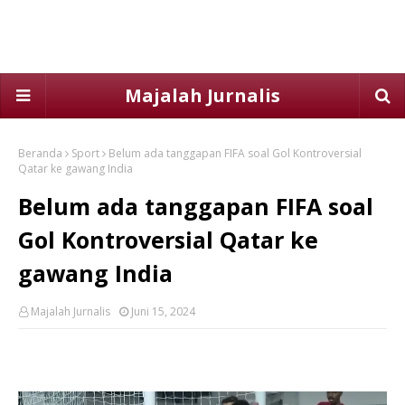
Majalah Jurnalis
Beranda
Sport
Belum ada tanggapan FIFA soal Gol Kontroversial
Qatar ke gawang India
Belum ada tanggapan FIFA soal
Gol Kontroversial Qatar ke
gawang India
Majalah Jurnalis
Juni 15, 2024