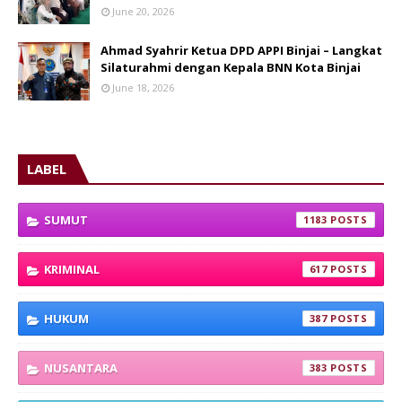
June 20, 2026
Ahmad Syahrir Ketua DPD APPI Binjai – Langkat
Silaturahmi dengan Kepala BNN Kota Binjai
June 18, 2026
LABEL
SUMUT
1183
KRIMINAL
617
HUKUM
387
NUSANTARA
383