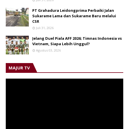
PT Grahadura Leidongprima Perbaiki Jalan
Sukarame Lama dan Sukarame Baru melalui
CSR
Juli 31, 2026
Jelang Duel Piala AFF 2026; Timnas Indonesia vs
Vietnam, Siapa Lebih Unggul?
Agustus 03, 2026
MAJUR TV