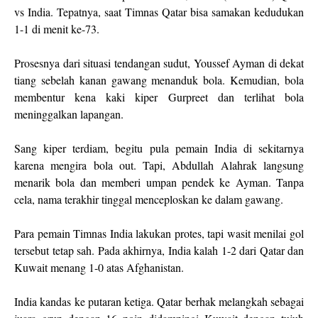
vs India. Tepatnya, saat Timnas Qatar bisa samakan kedudukan
1-1 di menit ke-73.
Prosesnya dari situasi tendangan sudut, Youssef Ayman di dekat
tiang sebelah kanan gawang menanduk bola. Kemudian, bola
membentur kena kaki kiper Gurpreet dan terlihat bola
meninggalkan lapangan.
Sang kiper terdiam, begitu pula pemain India di sekitarnya
karena mengira bola out. Tapi, Abdullah Alahrak langsung
menarik bola dan memberi umpan pendek ke Ayman. Tanpa
cela, nama terakhir tinggal menceploskan ke dalam gawang.
Para pemain Timnas India lakukan protes, tapi wasit menilai gol
tersebut tetap sah. Pada akhirnya, India kalah 1-2 dari Qatar dan
Kuwait menang 1-0 atas Afghanistan.
India kandas ke putaran ketiga. Qatar berhak melangkah sebagai