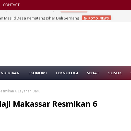
CONTACT
an Masjid Desa Pematang Johar Deli Serdang
FOTO NEWS
ENDIDIKAN
EKONOMI
TEKNOLOGI
SEHAT
SOSOK
Resmikan 6 Layanan Baru
aji Makassar Resmikan 6