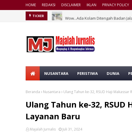
HOME
REDAKSI
DISCLAIMER
IKLAN
PRIVACY POLICY
Wow...Ada Kolam Ditengah Badan Jal
TICKER
NUSANTARA
PERISTIWA
DUNIA
P
Beranda
Nusantara
Ulang Tahun ke-32, RSUD Haji Makassar 
Ulang Tahun ke-32, RSUD H
Layanan Baru
Majalah Jurnalis
Juli 31, 2024