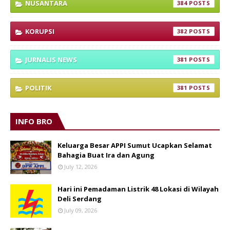
NUSANTARA
384
KORUPSI
382
JURNALIS NEWS
381
POLITIK
381
INFO BRO
Keluarga Besar APPI Sumut Ucapkan Selamat
Bahagia Buat Ira dan Agung
July 12, 2026
Hari ini Pemadaman Listrik 48 Lokasi di Wilayah
Deli Serdang
July 09, 2026