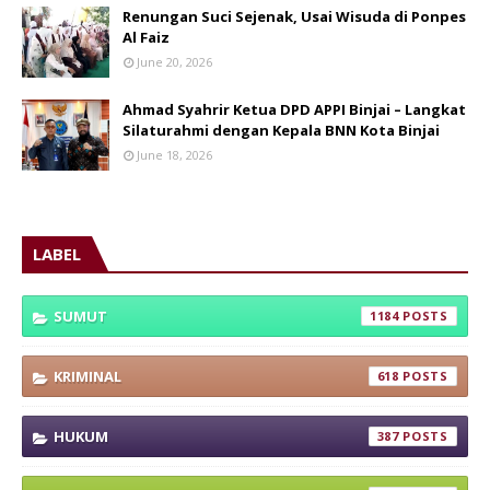
Renungan Suci Sejenak, Usai Wisuda di Ponpes
Al Faiz
June 20, 2026
Ahmad Syahrir Ketua DPD APPI Binjai – Langkat
Silaturahmi dengan Kepala BNN Kota Binjai
June 18, 2026
LABEL
SUMUT
1184
KRIMINAL
618
HUKUM
387