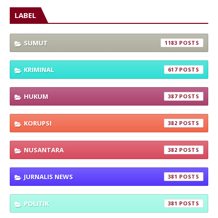
LABEL
SUMUT
1183
KRIMINAL
617
HUKUM
387
KORUPSI
382
NUSANTARA
382
JURNALIS NEWS
381
POLITIK
381