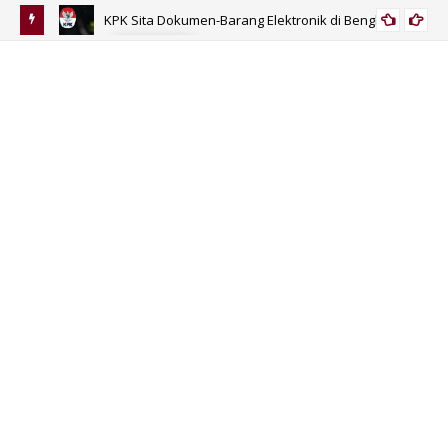
KPK Sita Dokumen-Barang Elektronik di Bengkulu
KORUPSI
 Umur?