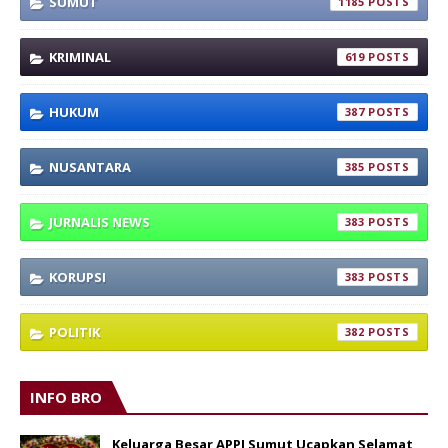
SUMUT
1185
KRIMINAL
619
HUKUM
387
NUSANTARA
385
JURNALIS NEWS
383
KORUPSI
383
POLITIK
382
INFO BRO
Keluarga Besar APPI Sumut Ucapkan Selamat