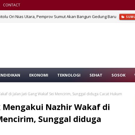
CONTACT
Sitolu Ori Nias Utara, Pemprov Sumut Akan Bangun Gedung Baru
SUM
ENDIDIKAN
EKONOMI
TEKNOLOGI
SEHAT
SOSOK
kaf di Jalan Jati Gang Wakaf Sei Mencirim, Sunggal diduga Cacat Hukum
 Mengakui Nazhir Wakaf di
 Mencirim, Sunggal diduga