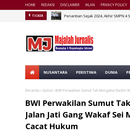
HOME
REDAKSI
DISCLAIMER
IKLAN
PRIVACY POLICY
Penantian Sejak 2024, Akhir SMPN 4 
TICKER
NUSANTARA
PERISTIWA
DUNIA
P
Beranda
Sumut
BWI Perwakilan Sumut Tak Mengakui Nazhir Wa
BWI Perwakilan Sumut Tak
Jalan Jati Gang Wakaf Sei
Cacat Hukum