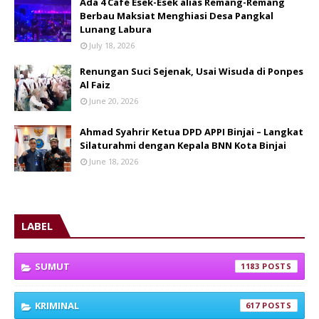
Ada 4 Café Esek-Esek alias Remang-Remang
Berbau Maksiat Menghiasi Desa Pangkal
Lunang Labura
July 18, 2026
Renungan Suci Sejenak, Usai Wisuda di Ponpes
Al Faiz
June 20, 2026
Ahmad Syahrir Ketua DPD APPI Binjai – Langkat
Silaturahmi dengan Kepala BNN Kota Binjai
June 18, 2026
LABEL
SUMUT
1183
KRIMINAL
617