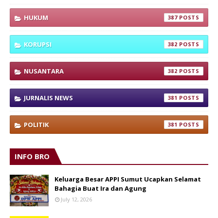
HUKUM
387
KORUPSI
382
NUSANTARA
382
JURNALIS NEWS
381
POLITIK
381
INFO BRO
Keluarga Besar APPI Sumut Ucapkan Selamat
Bahagia Buat Ira dan Agung
July 12, 2026