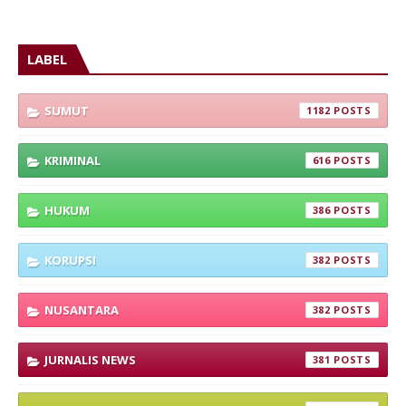
LABEL
SUMUT
1182
KRIMINAL
616
HUKUM
386
KORUPSI
382
NUSANTARA
382
JURNALIS NEWS
381