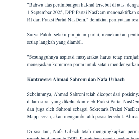
"Bahwa atas pertimbangan hal-hal tersebut di atas, deng
1 September 2025, DPP Partai NasDem menonaktifkan 
RI dari Fraksi Partai NasDem," demikian pernyataan res
Surya Paloh, selaku pimpinan partai, menekankan pent
setiap langkah yang diambil.
"Sesungguhnya aspirasi masyarakat harus tetap menjad
menegaskan komitmen partai untuk selalu mendengarkan 
Kontroversi Ahmad Sahroni dan Nafa Urbach
Sebelumnya, Ahmad Sahroni telah dicopot dari posisiny
dalam surat yang dikeluarkan oleh Fraksi Partai NasDe
dan juga oleh Sahroni sebagai Sekretaris Fraksi NasD
Mappasessu, akan mengambil alih posisi tersebut. Ahma
Di sisi lain, Nafa Urbach telah mengungkapkan perm
rumah bagi anggota DPR. Permintaan maaf tersebut ia s