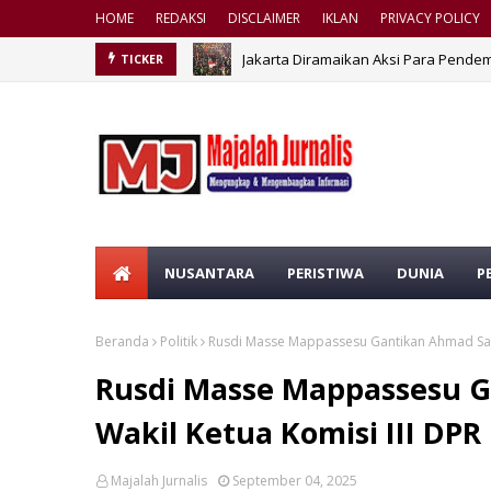
HOME
REDAKSI
DISCLAIMER
IKLAN
PRIVACY POLICY
Jakarta Diramaikan Aksi Para Pendem
TICKER
NUSANTARA
PERISTIWA
DUNIA
P
Beranda
Politik
Rusdi Masse Mappassesu Gantikan Ahmad Sahro
Rusdi Masse Mappassesu G
Wakil Ketua Komisi III DPR
Majalah Jurnalis
September 04, 2025