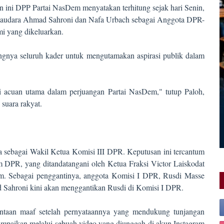
an ini DPP Partai NasDem menyatakan terhitung sejak hari Senin,
saudara Ahmad Sahroni dan Nafa Urbach sebagai Anggota DPR-
mi yang dikeluarkan.
ingnya seluruh kader untuk mengutamakan aspirasi publik dalam
i acuan utama dalam perjuangan Partai NasDem," tutup Paloh,
suara rakyat.
a sebagai Wakil Ketua Komisi III DPR. Keputusan ini tercantum
m DPR, yang ditandatangani oleh Ketua Fraksi Victor Laiskodat
em. Sebagai penggantinya, anggota Komisi I DPR, Rusdi Masse
d Sahroni kini akan menggantikan Rusdi di Komisi I DPR.
intaan maaf setelah pernyataannya yang mendukung tunjangan
ampaikan melalui sebuah video yang diunggah di akun Instagram