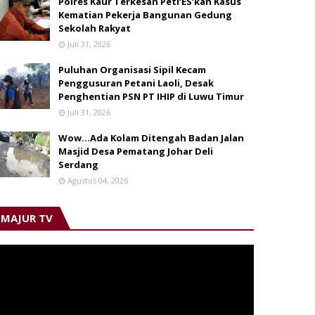
Polres Kaur Terkesan Peti‘ES’kan Kasus
Kematian Pekerja Bangunan Gedung
Sekolah Rakyat
Juli 31, 2026
Puluhan Organisasi Sipil Kecam
Penggusuran Petani Laoli, Desak
Penghentian PSN PT IHIP di Luwu Timur
Juli 31, 2026
Wow...Ada Kolam Ditengah Badan Jalan
Masjid Desa Pematang Johar Deli
Serdang
Agustus 04, 2026
MAJUR TV