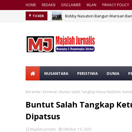
HOME
REDAKSI
DISCLAIMER
IKLAN
PRIVACY POLICY
Bobby Nasution Bangun Warisan Bar
TICKER
NUSANTARA
PERISTIWA
DUNIA
P
Beranda
Kriminal
Buntut Salah Tangkap Ketua NasDem Sumut,
Buntut Salah Tangkap Ket
Dipatsus
Majalah Jurnalis
Oktober 19, 2025