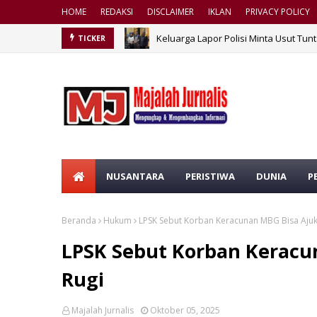
HOME
REDAKSI
DISCLAIMER
IKLAN
PRIVACY POLICY
Keluarga Lapor Polisi Minta Usut Tun
TICKER
NUSANTARA
PERISTIWA
DUNIA
P
Beranda
Hukum
LPSK Sebut Korban Keracunan MBG Bisa Ajuk
LPSK Sebut Korban Keracu
Rugi
Majalah Jurnalis
Oktober 05, 2025