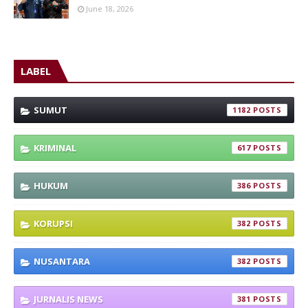
June 18, 2026
LABEL
SUMUT
1182
KRIMINAL
617
HUKUM
386
KORUPSI
382
NUSANTARA
382
JURNALIS NEWS
381