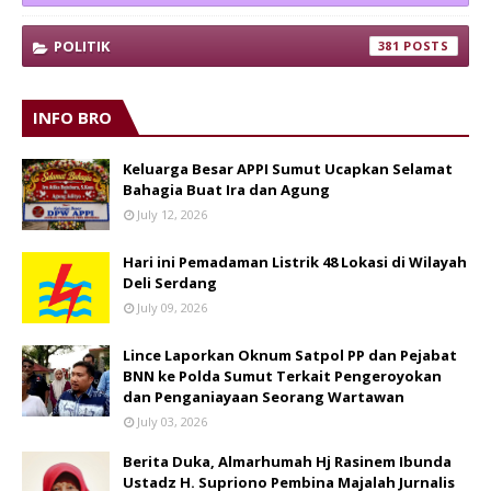
POLITIK
381
INFO BRO
Keluarga Besar APPI Sumut Ucapkan Selamat
Bahagia Buat Ira dan Agung
July 12, 2026
Hari ini Pemadaman Listrik 48 Lokasi di Wilayah
Deli Serdang
July 09, 2026
Lince Laporkan Oknum Satpol PP dan Pejabat
BNN ke Polda Sumut Terkait Pengeroyokan
dan Penganiayaan Seorang Wartawan
July 03, 2026
Berita Duka, Almarhumah Hj Rasinem Ibunda
Ustadz H. Supriono Pembina Majalah Jurnalis