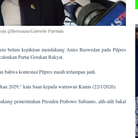
ofa
.@
Beritasatu/Gabrielle Putrind
a
.
dem belum kepikiran mendukung Anies Baswedan pada Pilpres
icalonkan Partai Gerakan Rakyat.
ahwa kontestasi Pilpres masih terlampau jauh.
rkan 2029," kata Saan kepada wartawan Kamis (22/1/2026).
ukung pemerintahan Presiden Prabowo Subianto, alih-alih bakal