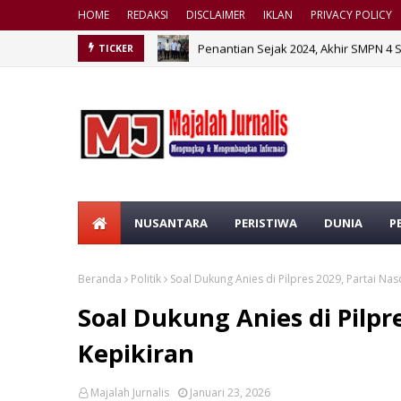
HOME
REDAKSI
DISCLAIMER
IKLAN
PRIVACY POLICY
Penantian Sejak 2024, Akhir SMPN 4 
TICKER
NUSANTARA
PERISTIWA
DUNIA
P
Beranda
Politik
Soal Dukung Anies di Pilpres 2029, Partai N
Soal Dukung Anies di Pilp
Kepikiran
Majalah Jurnalis
Januari 23, 2026