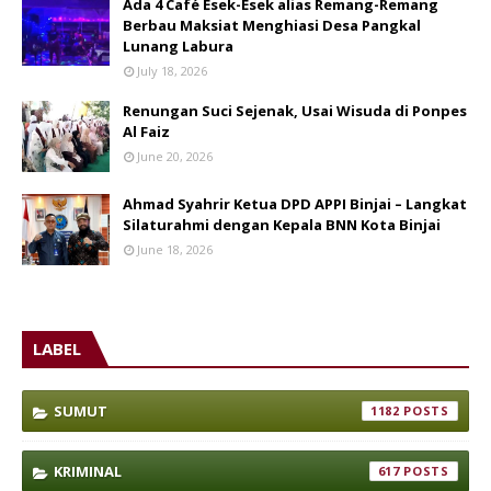
Ada 4 Café Esek-Esek alias Remang-Remang
Berbau Maksiat Menghiasi Desa Pangkal
Lunang Labura
July 18, 2026
Renungan Suci Sejenak, Usai Wisuda di Ponpes
Al Faiz
June 20, 2026
Ahmad Syahrir Ketua DPD APPI Binjai – Langkat
Silaturahmi dengan Kepala BNN Kota Binjai
June 18, 2026
LABEL
SUMUT
1182
KRIMINAL
617