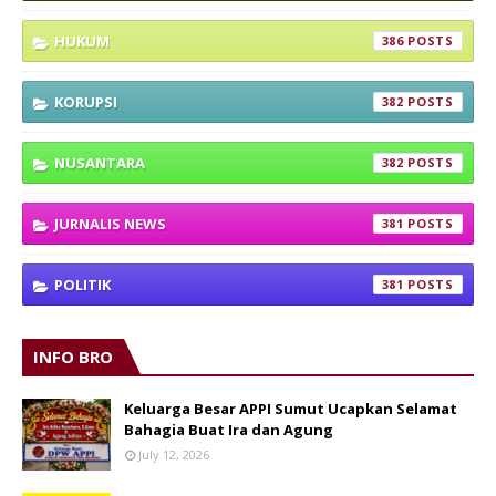
HUKUM
386
KORUPSI
382
NUSANTARA
382
JURNALIS NEWS
381
POLITIK
381
INFO BRO
Keluarga Besar APPI Sumut Ucapkan Selamat
Bahagia Buat Ira dan Agung
July 12, 2026