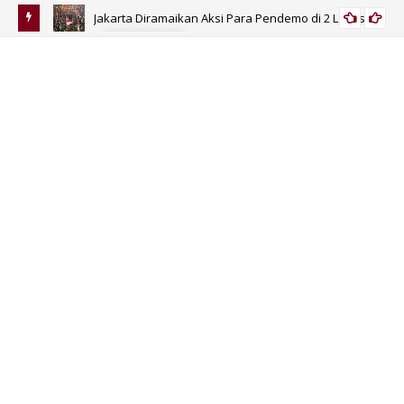
Jakarta Diramaikan Aksi Para Pendemo di 2 Lokasi
PERISTIWA
isa Jadi
Be
Bid