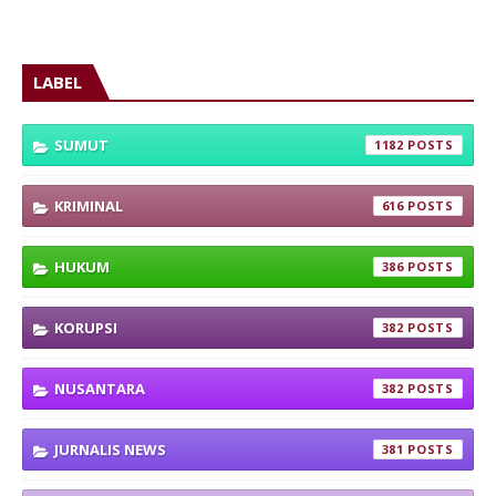
LABEL
SUMUT
1182
KRIMINAL
616
HUKUM
386
KORUPSI
382
NUSANTARA
382
JURNALIS NEWS
381