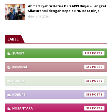
Ahmad Syahrir Ketua DPD APPI Binjai – Langkat
Silaturahmi dengan Kepala BNN Kota Binjai
June 18, 2026
LABEL
SUMUT
1183
KRIMINAL
617
HUKUM
387
KORUPSI
382
NUSANTARA
382