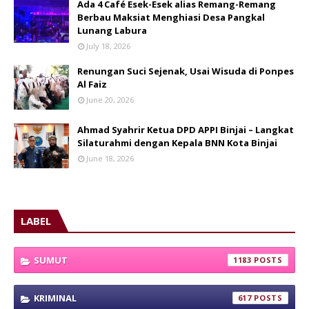
Ada 4 Café Esek-Esek alias Remang-Remang
Berbau Maksiat Menghiasi Desa Pangkal
Lunang Labura
July 18, 2026
Renungan Suci Sejenak, Usai Wisuda di Ponpes
Al Faiz
June 20, 2026
Ahmad Syahrir Ketua DPD APPI Binjai – Langkat
Silaturahmi dengan Kepala BNN Kota Binjai
June 18, 2026
LABEL
SUMUT
1183
KRIMINAL
617