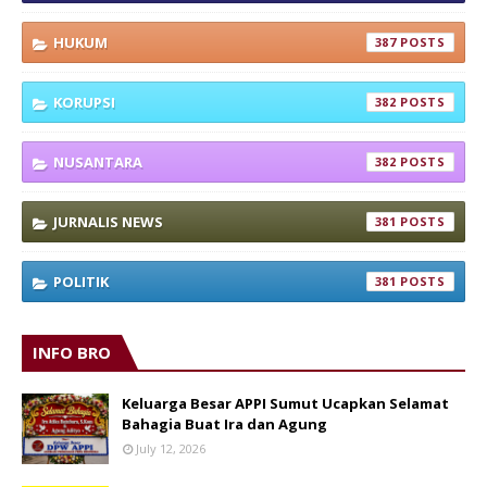
HUKUM
387
KORUPSI
382
NUSANTARA
382
JURNALIS NEWS
381
POLITIK
381
INFO BRO
Keluarga Besar APPI Sumut Ucapkan Selamat
Bahagia Buat Ira dan Agung
July 12, 2026