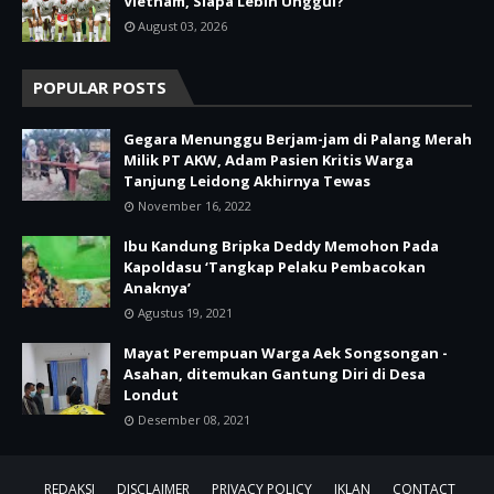
Vietnam, Siapa Lebih Unggul?
August 03, 2026
POPULAR POSTS
Gegara Menunggu Berjam-jam di Palang Merah
Milik PT AKW, Adam Pasien Kritis Warga
Tanjung Leidong Akhirnya Tewas
November 16, 2022
Ibu Kandung Bripka Deddy Memohon Pada
Kapoldasu ‘Tangkap Pelaku Pembacokan
Anaknya’
Agustus 19, 2021
Mayat Perempuan Warga Aek Songsongan -
Asahan, ditemukan Gantung Diri di Desa
Londut
Desember 08, 2021
REDAKSI
DISCLAIMER
PRIVACY POLICY
IKLAN
CONTACT