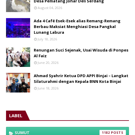
Desa Pematang Johar Deli Serdang
August 04, 2026
Ada 4 Café Esek-Esek alias Remang-Remang
Berbau Maksiat Menghiasi Desa Pangkal
Lunang Labura
July 18, 2026
Renungan Suci Sejenak, Usai Wisuda di Ponpes
Al Faiz
June 20, 2026
Ahmad Syahrir Ketua DPD APPI Binjai – Langkat
Silaturahmi dengan Kepala BNN Kota Binjai
June 18, 2026
LABEL
SUMUT
1182