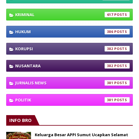
KRIMINAL
617
HUKUM
386
KORUPSI
382
NUSANTARA
382
JURNALIS NEWS
381
POLITIK
381
INFO BRO
Keluarga Besar APPI Sumut Ucapkan Selamat