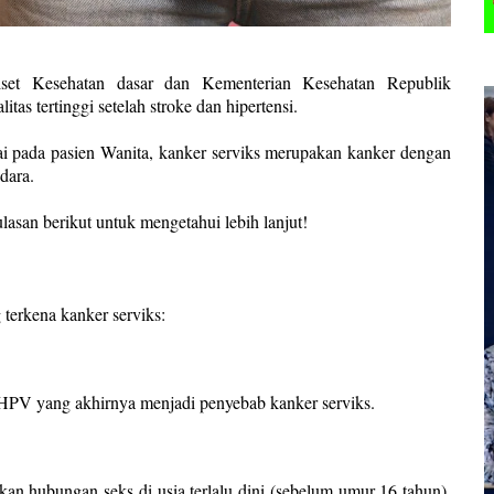
set Kesehatan dasar dan Kementerian Kesehatan Republik
as tertinggi setelah stroke dan hipertensi.
pai pada pasien Wanita, kanker serviks merupakan kanker dengan
dara.
asan berikut untuk mengetahui lebih lanjut!
terkena kanker serviks:
s HPV yang akhirnya menjadi penyebab kanker serviks.
 hubungan seks di usia terlalu dini (sebelum umur 16 tahun),