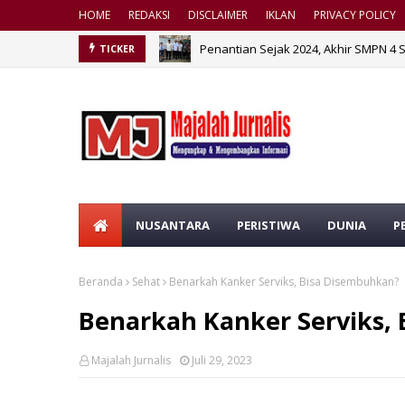
HOME
REDAKSI
DISCLAIMER
IKLAN
PRIVACY POLICY
Penantian Sejak 2024, Akhir SMPN 4 
TICKER
NUSANTARA
PERISTIWA
DUNIA
P
Beranda
Sehat
Benarkah Kanker Serviks, Bisa Disembuhkan?
Benarkah Kanker Serviks,
Majalah Jurnalis
Juli 29, 2023