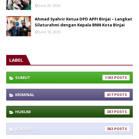
June 20, 2026
Ahmad Syahrir Ketua DPD APPI Binjai – Langkat
Silaturahmi dengan Kepala BNN Kota Binjai
June 18, 2026
LABEL
SUMUT
1183
KRIMINAL
617
HUKUM
387
KORUPSI
382