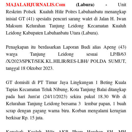
MAJALAHJURNALIS.Com
(Labura) -
Unit
Reskrim
Polsek
Kualuh Hilir Polres Labuhanbatu menangkap
inisial GT (41) spesialis pencuri sarang walet di Jalan H. Iwan
Maksum Kelurahan Tanjung Leidong Kecamatan Kualuh
Leidong Kabupaten Labuhanbatu Utara (Labura).
Penagkapan itu berdasarkan Laporan Budi alias Apeng (43)
warga Tanjung Leidong sesuai LP/B/63
/X/2023/SPKT/SEK.KL.HILIR/RES-LBH/ POLDA SUMUT,
tanggal 18 Oktober 2023.
GT domisili di PT Timur Jaya Lingkungan 1 Beting Kuala
Tapias Kecamatan Teluk Nibung, Kota Tanjung Balai ditangkap
pada hari Jum'at (24/11/2023) sekira pukul 18.30 Wib di
Kelurahan Tanjung Leidong bersama 3
lembar papan, 1 buah
scrap dengan gagang warna biru. Korban mengalami kerugian
berkisar Rp. 15 juta.
Kapolsek Kualuh Hilir AKP Ilham Harahap SH. MH