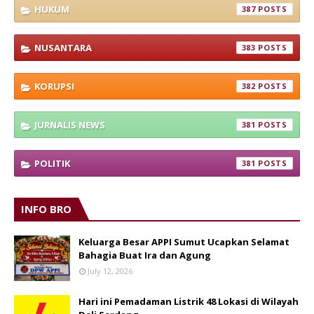
HUKUM
387
NUSANTARA
383
KORUPSI
382
JURNALIS NEWS
381
POLITIK
381
INFO BRO
Keluarga Besar APPI Sumut Ucapkan Selamat
Bahagia Buat Ira dan Agung
July 12, 2026
Hari ini Pemadaman Listrik 48 Lokasi di Wilayah