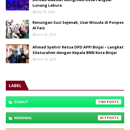
Lunang Labura
July 18, 2026
Renungan Suci Sejenak, Usai Wisuda di Ponpes
Al Faiz
June 20, 2026
Ahmad Syahrir Ketua DPD APPI Binjai – Langkat
Silaturahmi dengan Kepala BNN Kota Binjai
June 18, 2026
LABEL
SUMUT
1183
KRIMINAL
617