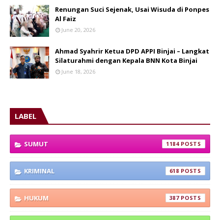
Renungan Suci Sejenak, Usai Wisuda di Ponpes
Al Faiz
June 20, 2026
Ahmad Syahrir Ketua DPD APPI Binjai – Langkat
Silaturahmi dengan Kepala BNN Kota Binjai
June 18, 2026
LABEL
SUMUT
1184
KRIMINAL
618
HUKUM
387