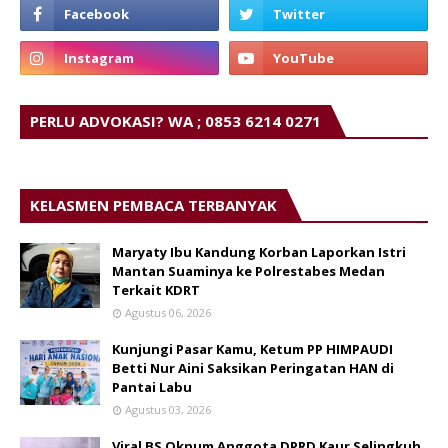
PERLU ADVOKASI? WA ; 0853 6214 0271
KELASMEN PEMBACA TERBANYAK
Maryaty Ibu Kandung Korban Laporkan Istri
Mantan Suaminya ke Polrestabes Medan
Terkait KDRT
Agustus 06, 2026
Kunjungi Pasar Kamu, Ketum PP HIMPAUDI
Betti Nur Aini Saksikan Peringatan HAN di
Pantai Labu
Agustus 03, 2026
Viral BS Oknum Anggota DPRD Kaur Selingkuh.