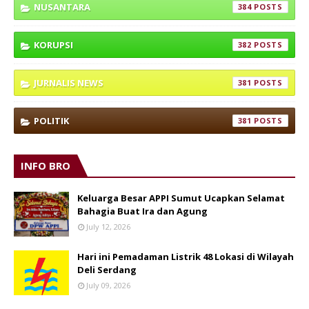
NUSANTARA
384
KORUPSI
382
JURNALIS NEWS
381
POLITIK
381
INFO BRO
Keluarga Besar APPI Sumut Ucapkan Selamat
Bahagia Buat Ira dan Agung
July 12, 2026
Hari ini Pemadaman Listrik 48 Lokasi di Wilayah
Deli Serdang
July 09, 2026