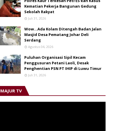
Polres Kaur Terkesan Peti‘ES’kan Kasus
Kematian Pekerja Bangunan Gedung
Sekolah Rakyat
Juli 31, 2026
Wow...Ada Kolam Ditengah Badan Jalan
Masjid Desa Pematang Johar Deli
Serdang
Agustus 04, 2026
Puluhan Organisasi Sipil Kecam
Penggusuran Petani Laoli, Desak
Penghentian PSN PT IHIP di Luwu Timur
Juli 31, 2026
MAJUR TV