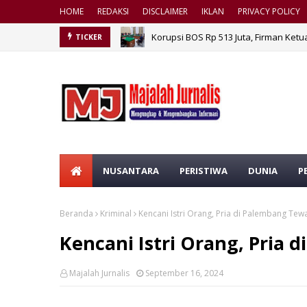
HOME
REDAKSI
DISCLAIMER
IKLAN
PRIVACY POLICY
Korupsi BOS Rp 513 Juta, Firman Ketu
TICKER
NUSANTARA
PERISTIWA
DUNIA
P
Beranda
Kriminal
Kencani Istri Orang, Pria di Palembang Te
Kencani Istri Orang, Pria
Majalah Jurnalis
September 16, 2024