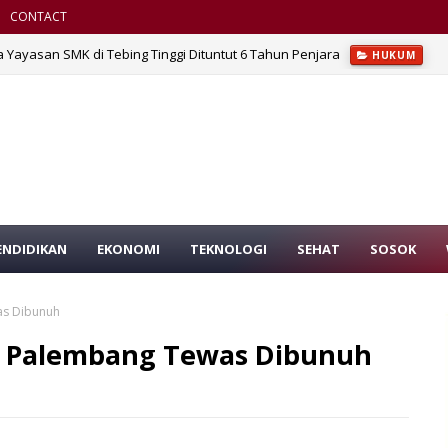
CONTACT
a Yayasan SMK di Tebing Tinggi Dituntut 6 Tahun Penjara
HUKUM
ENDIDIKAN
EKONOMI
TEKNOLOGI
SEHAT
SOSOK
was Dibunuh
 di Palembang Tewas Dibunuh