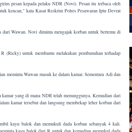
irim pesan kepada pelaku NDR (Novi). Pesan itu terbaca oleh
ntuk kencan," kata Kasat Reskrim Polres Pesawaran Iptu Devrat
n dari Wawan. Novi diminta mengajak korban untuk bertemu di
 R (Ricky) untuk membantu melakukan pembunuhan terhadap
udian meminta Wawan masuk ke dalam kamar. Sementara Adi dan
am kamar yang di mana NDR telah menunggunya. Kemudian dari
alam kamar tersebut dan langsung membekap leher korban dari
bil kayu balok dan memukuli dada korban sebanyak 4 kali.
 meminta kayu balok dari R untuk dan kemudian memukul dada