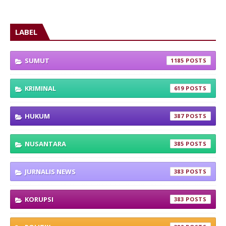
LABEL
SUMUT
1185
KRIMINAL
619
HUKUM
387
NUSANTARA
385
JURNALIS NEWS
383
KORUPSI
383