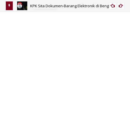
KPK Sita Dokumen-Barang Elektronik di Bengkulu
KORUPSI
 Umur?