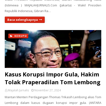
(Istimewa ) MAJALAHJURNALIS.Com (Jakarta) - Wakil Presiden
Republik Indonesia, Gibran Ra…
Baca selengkapnya
KORUPSI
Kasus Korupsi Impor Gula, Hakim
Tolak Praperadilan Tom Lembong
Majalah Jurnalis
November 27, 2024
Mantan Menteri Perdagangan Thomas Trikasih Lembong alias Tom
Lembong dalam kasus dugaan korupsi impor gula. (ANTARA