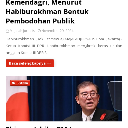
Kemendagri, Menurut
Habiburokhman Bentuk
Pembodohan Publik
Majalah Jurnalis
November 29, 2024
Habiburokhman (Dok. istimew a) MAJALAHJURNALIS.Com (Jakarta) -
Ketua Komisi III DPR Habiburokhman mengkritik keras usulan
anggota Komisi III DPR F…
Baca selengkapnya
DUNIA