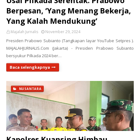
Usai Pilkada Serentak. Prabowo
Berpesan, ‘Yang Menang Bekerja,
Yang Kalah Mendukung’
Majalah Jurnalis
November 29, 2024
Presiden Prabowo Subianto (Tangkapan layar YouTube Setpres ).
MAJALAHJURNALIS.Com (Jakarta) - Presiden Prabowo Subianto
bersyukur Pilkada 2024 ber…
Baca selengkapnya
NUSANTARA
Kapolres Kuansing Himbau