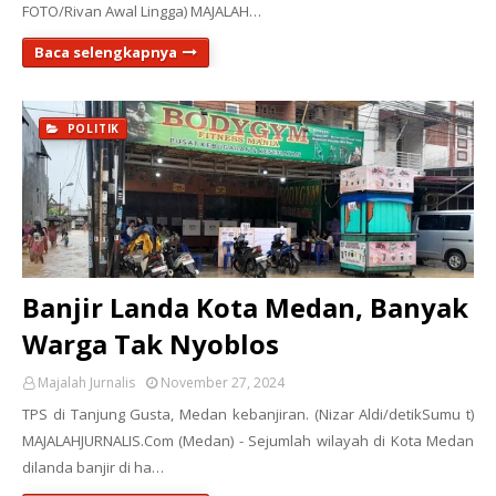
FOTO/Rivan Awal Lingga) MAJALAH…
Baca selengkapnya
POLITIK
Banjir Landa Kota Medan, Banyak
Warga Tak Nyoblos
Majalah Jurnalis
November 27, 2024
TPS di Tanjung Gusta, Medan kebanjiran. (Nizar Aldi/detikSumu t)
MAJALAHJURNALIS.Com (Medan) - Sejumlah wilayah di Kota Medan
dilanda banjir di ha…