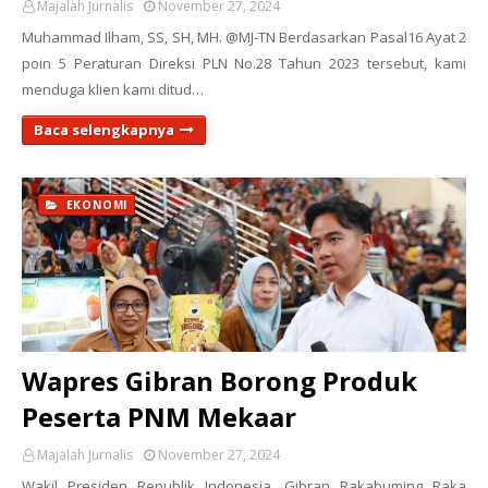
Majalah Jurnalis
November 27, 2024
Muhammad Ilham, SS, SH, MH. @MJ-TN Berdasarkan Pasal16 Ayat 2
poin 5 Peraturan Direksi PLN No.28 Tahun 2023 tersebut, kami
menduga klien kami ditud…
Baca selengkapnya
EKONOMI
Wapres Gibran Borong Produk
Peserta PNM Mekaar
Majalah Jurnalis
November 27, 2024
Wakil Presiden Republik Indonesia, Gibran Rakabuming Raka